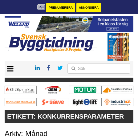
PRENUMERERA
ANNONSERA
START
PRENUMERERA
VÅRA ANDRA MAGASIN
ANNONSERA
KONTAKT
ETIKETT:
KONKURRENSPARAMETER
Arkiv: Månad