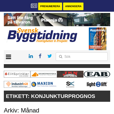
PRENUMERERA
ANNONSERA
START
PRENUMERERA
VÅRA ANDRA MAGASIN
ANNONSERA
KONTAKT
ETIKETT:
KONJUNKTURPROGNOS
Arkiv: Månad