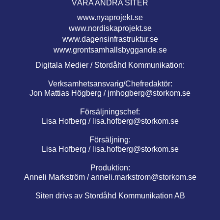
VÅRA ANDRA SITER
www.nyaprojekt.se
www.nordiskaprojekt.se
www.dagensinfrastruktur.se
www.grontsamhallsbyggande.se
Digitala Medier / Stordåhd Kommunikation:
Verksamhetsansvarig/Chefredaktör:
Jon Mattias Högberg /
jmhogberg@storkom.se
Försäljningschef:
Lisa Hofberg /
lisa.hofberg@storkom.se
Försäljning:
Lisa Hofberg /
lisa.hofberg@storkom.se
Produktion:
Anneli Markström /
anneli.markstrom@storkom.se
Siten drivs av Stordåhd Kommunikation AB