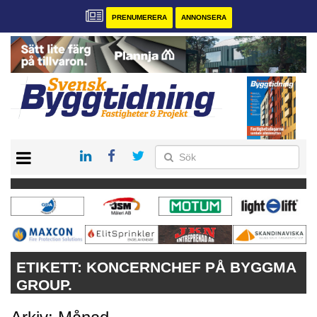
PRENUMERERA
ANNONSERA
START
PRENUMERERA
VÅRA ANDRA MAGASIN
ANNONSERA
KONTAKT
ETIKETT:
KONCERNCHEF PÅ BYGGMA
GROUP.