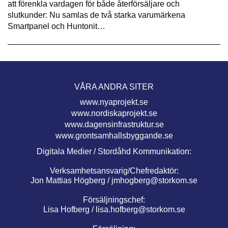
att förenkla vardagen för både återförsäljare och
slutkunder: Nu samlas de två starka varumärkena
Smartpanel och Huntonit…
VÅRA ANDRA SITER
www.nyaprojekt.se
www.nordiskaprojekt.se
www.dagensinfrastruktur.se
www.grontsamhallsbyggande.se
Digitala Medier / Stordåhd Kommunikation:
Verksamhetsansvarig/Chefredaktör:
Jon Mattias Högberg /
jmhogberg@storkom.se
Försäljningschef:
Lisa Hofberg /
lisa.hofberg@storkom.se