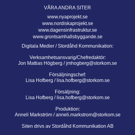
VÅRA ANDRA SITER
www.nyaprojekt.se
www.nordiskaprojekt.se
www.dagensinfrastruktur.se
www.grontsamhallsbyggande.se
Digitala Medier / Stordåhd Kommunikation:
Verksamhetsansvarig/Chefredaktör:
Jon Mattias Högberg /
jmhogberg@storkom.se
Försäljningschef:
Lisa Hofberg /
lisa.hofberg@storkom.se
Försäljning:
Lisa Hofberg /
lisa.hofberg@storkom.se
Produktion:
Anneli Markström /
anneli.markstrom@storkom.se
Siten drivs av Stordåhd Kommunikation AB