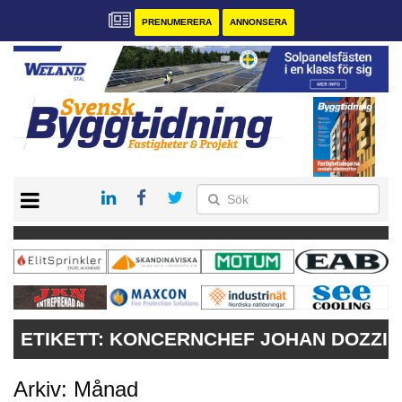
PRENUMERERA
ANNONSERA
START
PRENUMERERA
VÅRA ANDRA MAGASIN
ANNONSERA
KONTAKT
ETIKETT:
KONCERNCHEF JOHAN DOZZI
Arkiv: Månad