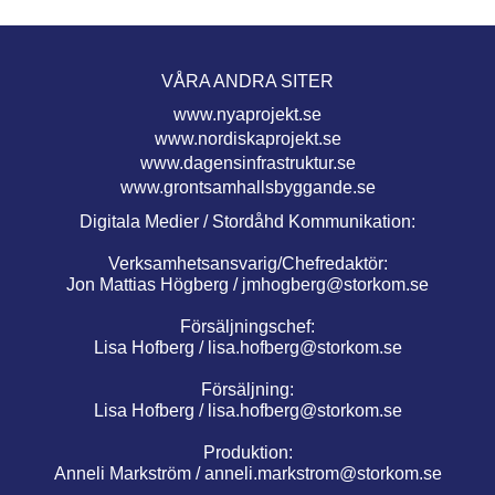
VÅRA ANDRA SITER
www.nyaprojekt.se
www.nordiskaprojekt.se
www.dagensinfrastruktur.se
www.grontsamhallsbyggande.se
Digitala Medier / Stordåhd Kommunikation:
Verksamhetsansvarig/Chefredaktör:
Jon Mattias Högberg /
jmhogberg@storkom.se
Försäljningschef:
Lisa Hofberg /
lisa.hofberg@storkom.se
Försäljning:
Lisa Hofberg /
lisa.hofberg@storkom.se
Produktion:
Anneli Markström /
anneli.markstrom@storkom.se