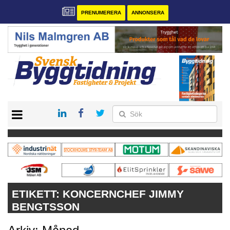
PRENUMERERA
ANNONSERA
START
PRENUMERERA
VÅRA ANDRA MAGASIN
ANNONSERA
KONTAKT
ETIKETT:
KONCERNCHEF JIMMY
BENGTSSON