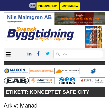
PRENUMERERA
ANNONSERA
START
PRENUMERERA
VÅRA ANDRA MAGASIN
ANNONSERA
KONTAKT
ETIKETT:
KONCEPTET SAFE CITY
Arkiv: Månad