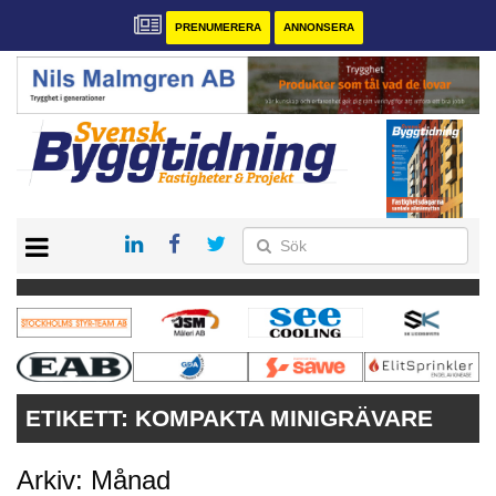
PRENUMERERA
ANNONSERA
START
PRENUMERERA
VÅRA ANDRA MAGASIN
ANNONSERA
KONTAKT
ETIKETT:
KOMPAKTA MINIGRÄVARE
Arkiv: Månad