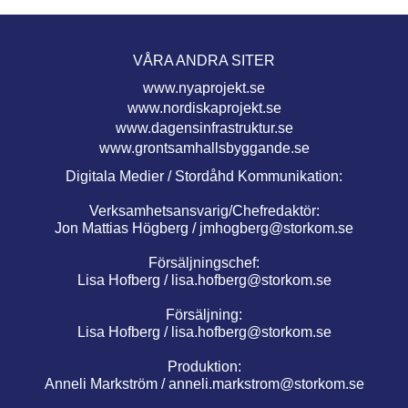
VÅRA ANDRA SITER
www.nyaprojekt.se
www.nordiskaprojekt.se
www.dagensinfrastruktur.se
www.grontsamhallsbyggande.se
Digitala Medier / Stordåhd Kommunikation:
Verksamhetsansvarig/Chefredaktör:
Jon Mattias Högberg /
jmhogberg@storkom.se
Försäljningschef:
Lisa Hofberg /
lisa.hofberg@storkom.se
Försäljning:
Lisa Hofberg /
lisa.hofberg@storkom.se
Produktion:
Anneli Markström /
anneli.markstrom@storkom.se