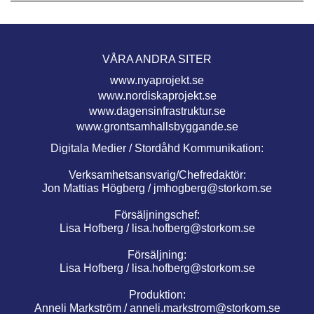
VÅRA ANDRA SITER
www.nyaprojekt.se
www.nordiskaprojekt.se
www.dagensinfrastruktur.se
www.grontsamhallsbyggande.se
Digitala Medier / Stordåhd Kommunikation:
Verksamhetsansvarig/Chefredaktör:
Jon Mattias Högberg /
jmhogberg@storkom.se
Försäljningschef:
Lisa Hofberg /
lisa.hofberg@storkom.se
Försäljning:
Lisa Hofberg /
lisa.hofberg@storkom.se
Produktion:
Anneli Markström /
anneli.markstrom@storkom.se