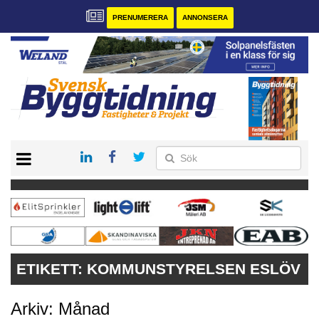
PRENUMERERA
ANNONSERA
START
PRENUMERERA
VÅRA ANDRA MAGASIN
ANNONSERA
KONTAKT
ETIKETT:
KOMMUNSTYRELSEN ESLÖV
Arkiv: Månad