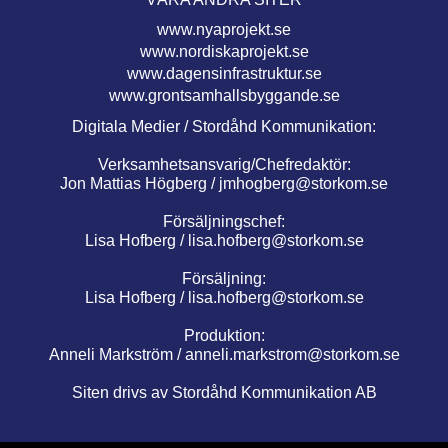
www.nyaprojekt.se
www.nordiskaprojekt.se
www.dagensinfrastruktur.se
www.grontsamhallsbyggande.se
Digitala Medier / Stordåhd Kommunikation:
Verksamhetsansvarig/Chefredaktör:
Jon Mattias Högberg /
jmhogberg@storkom.se
Försäljningschef:
Lisa Hofberg /
lisa.hofberg@storkom.se
Försäljning:
Lisa Hofberg /
lisa.hofberg@storkom.se
Produktion:
Anneli Markström /
anneli.markstrom@storkom.se
Siten drivs av Stordåhd Kommunikation AB