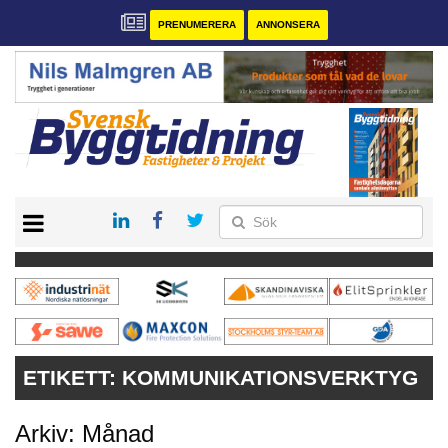
PRENUMERERA
ANNONSERA
START
PRENUMERERA
VÅRA ANDRA MAGASIN
ANNONSERA
KONTAKT
ETIKETT:
KOMMUNIKATIONSVERKTYG
Arkiv: Månad