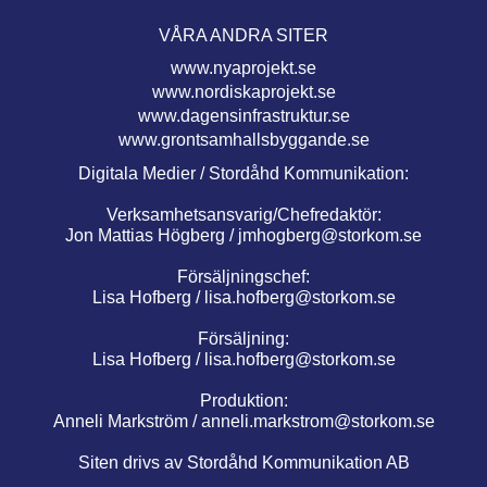
VÅRA ANDRA SITER
www.nyaprojekt.se
www.nordiskaprojekt.se
www.dagensinfrastruktur.se
www.grontsamhallsbyggande.se
Digitala Medier / Stordåhd Kommunikation:
Verksamhetsansvarig/Chefredaktör:
Jon Mattias Högberg /
jmhogberg@storkom.se
Försäljningschef:
Lisa Hofberg /
lisa.hofberg@storkom.se
Försäljning:
Lisa Hofberg /
lisa.hofberg@storkom.se
Produktion:
Anneli Markström /
anneli.markstrom@storkom.se
Siten drivs av Stordåhd Kommunikation AB