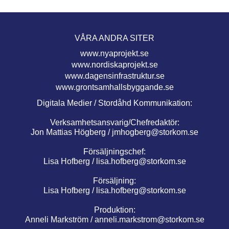
VÅRA ANDRA SITER
www.nyaprojekt.se
www.nordiskaprojekt.se
www.dagensinfrastruktur.se
www.grontsamhallsbyggande.se
Digitala Medier / Stordåhd Kommunikation:
Verksamhetsansvarig/Chefredaktör:
Jon Mattias Högberg /
jmhogberg@storkom.se
Försäljningschef:
Lisa Hofberg /
lisa.hofberg@storkom.se
Försäljning:
Lisa Hofberg /
lisa.hofberg@storkom.se
Produktion:
Anneli Markström /
anneli.markstrom@storkom.se