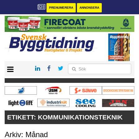
PRENUMERERA
ANNONSERA
START
PRENUMERERA
VÅRA ANDRA MAGASIN
ANNONSERA
KONTAKT
ETIKETT:
KOMMUNIKATIONSTEKNIK
Arkiv: Månad