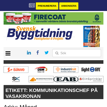
PRENUMERERA
ANNONSERA
START
PRENUMERERA
VÅRA ANDRA MAGASIN
ANNONSERA
KONTAKT
ETIKETT:
KOMMUNIKATIONSCHEF PÅ
VASAKRONAN