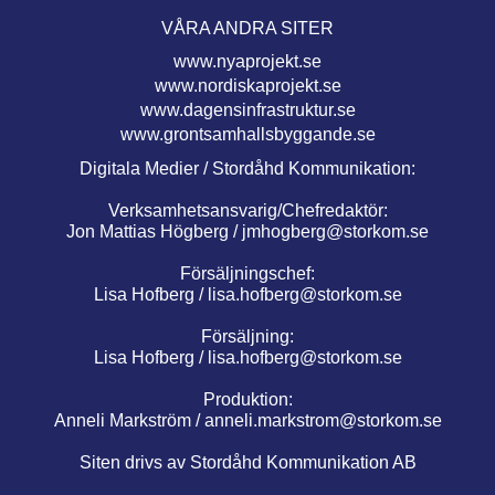
VÅRA ANDRA SITER
www.nyaprojekt.se
www.nordiskaprojekt.se
www.dagensinfrastruktur.se
www.grontsamhallsbyggande.se
Digitala Medier / Stordåhd Kommunikation:
Verksamhetsansvarig/Chefredaktör:
Jon Mattias Högberg /
jmhogberg@storkom.se
Försäljningschef:
Lisa Hofberg /
lisa.hofberg@storkom.se
Försäljning:
Lisa Hofberg /
lisa.hofberg@storkom.se
Produktion:
Anneli Markström /
anneli.markstrom@storkom.se
Siten drivs av Stordåhd Kommunikation AB