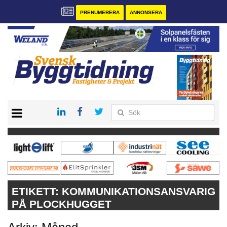
PRENUMERERA
ANNONSERA
START
PRENUMERERA
VÅRA ANDRA MAGASIN
ANNONSERA
KONTAKT
ETIKETT:
KOMMUNIKATIONSANSVARIG
PÅ PLOCKHUGGET