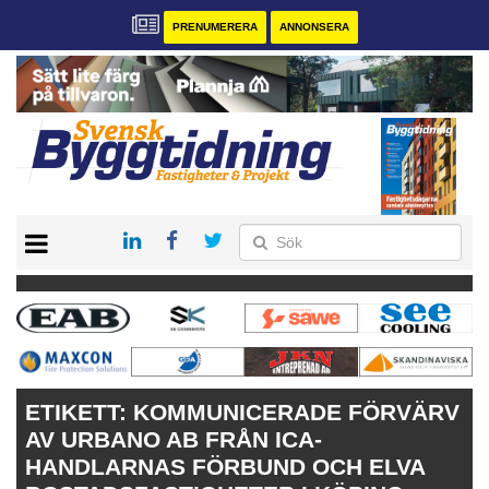
PRENUMERERA
ANNONSERA
START
PRENUMERERA
VÅRA ANDRA MAGASIN
ANNONSERA
KONTAKT
ETIKETT:
KOMMUNICERADE FÖRVÄRV
AV URBANO AB FRÅN ICA-
HANDLARNAS FÖRBUND OCH ELVA