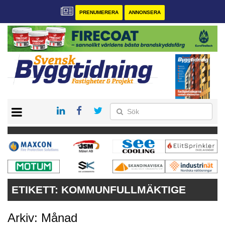
PRENUMERERA
ANNONSERA
START
PRENUMERERA
VÅRA ANDRA MAGASIN
ANNONSERA
KONTAKT
ETIKETT:
KOMMUNFULLMÄKTIGE
Arkiv: Månad