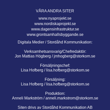
VÅRA ANDRA SITER
www.nyaprojekt.se
www.nordiskaprojekt.se
www.dagensinfrastruktur.se
www.grontsamhallsbyggande.se
Digitala Medier / Stordåhd Kommunikation:
Verksamhetsansvarig/Chefredaktör:
Jon Mattias Högberg /
jmhogberg@storkom.se
Försäljningschef:
Lisa Hofberg /
lisa.hofberg@storkom.se
Försäljning:
Lisa Hofberg /
lisa.hofberg@storkom.se
Produktion:
Anneli Markström /
anneli.markstrom@storkom.se
Siten drivs av Stordåhd Kommunikation AB