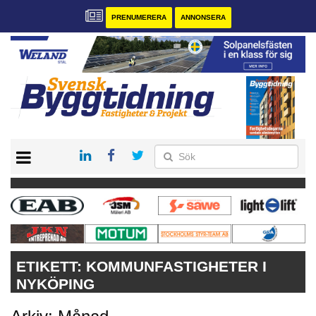
PRENUMERERA
ANNONSERA
START
PRENUMERERA
VÅRA ANDRA MAGASIN
ANNONSERA
KONTAKT
ETIKETT:
KOMMUNFASTIGHETER I
NYKÖPING