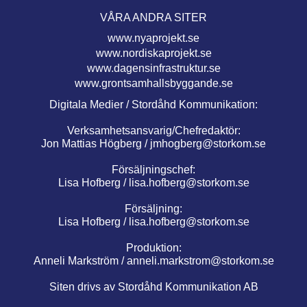
VÅRA ANDRA SITER
www.nyaprojekt.se
www.nordiskaprojekt.se
www.dagensinfrastruktur.se
www.grontsamhallsbyggande.se
Digitala Medier / Stordåhd Kommunikation:
Verksamhetsansvarig/Chefredaktör:
Jon Mattias Högberg /
jmhogberg@storkom.se
Försäljningschef:
Lisa Hofberg /
lisa.hofberg@storkom.se
Försäljning:
Lisa Hofberg /
lisa.hofberg@storkom.se
Produktion:
Anneli Markström /
anneli.markstrom@storkom.se
Siten drivs av Stordåhd Kommunikation AB