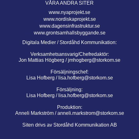
VÅRA ANDRA SITER
www.nyaprojekt.se
www.nordiskaprojekt.se
www.dagensinfrastruktur.se
www.grontsamhallsbyggande.se
Digitala Medier / Stordåhd Kommunikation:
Verksamhetsansvarig/Chefredaktör:
Jon Mattias Högberg /
jmhogberg@storkom.se
Försäljningschef:
Lisa Hofberg /
lisa.hofberg@storkom.se
Försäljning:
Lisa Hofberg /
lisa.hofberg@storkom.se
Produktion:
Anneli Markström /
anneli.markstrom@storkom.se
Siten drivs av Stordåhd Kommunikation AB