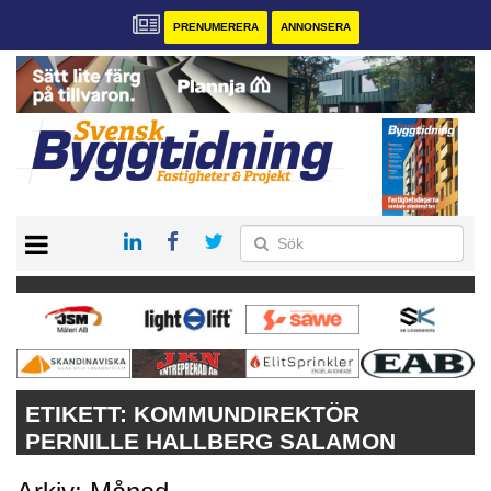
PRENUMERERA
ANNONSERA
START
PRENUMERERA
VÅRA ANDRA MAGASIN
ANNONSERA
KONTAKT
ETIKETT:
KOMMUNDIREKTÖR
PERNILLE HALLBERG SALAMON