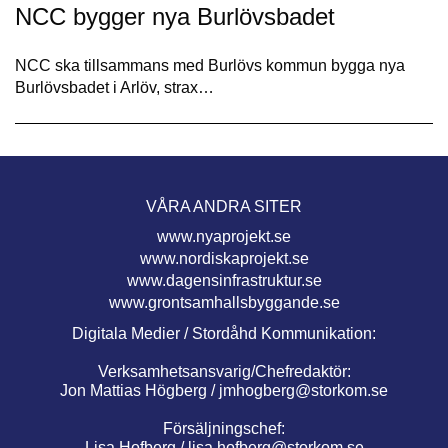
NCC bygger nya Burlövsbadet
NCC ska tillsammans med Burlövs kommun bygga nya
Burlövsbadet i Arlöv, strax…
VÅRA ANDRA SITER
www.nyaprojekt.se
www.nordiskaprojekt.se
www.dagensinfrastruktur.se
www.grontsamhallsbyggande.se
Digitala Medier / Stordåhd Kommunikation:
Verksamhetsansvarig/Chefredaktör:
Jon Mattias Högberg /
jmhogberg@storkom.se
Försäljningschef:
Lisa Hofberg /
lisa.hofberg@storkom.se