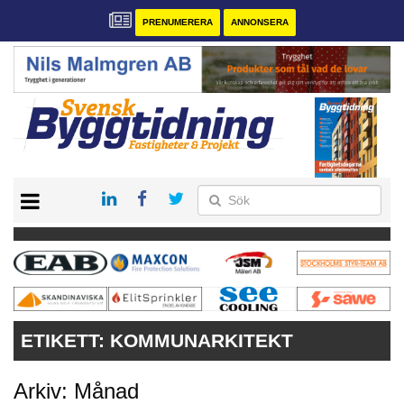
PRENUMERERA
ANNONSERA
START
PRENUMERERA
VÅRA ANDRA MAGASIN
ANNONSERA
KONTAKT
ETIKETT:
KOMMUNARKITEKT
Arkiv: Månad