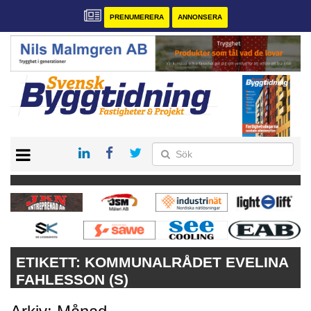
PRENUMERERA
ANNONSERA
START
PRENUMERERA
VÅRA ANDRA MAGASIN
ANNONSERA
KONTAKT
ETIKETT:
KOMMUNALRÅDET EVELINA
FAHLESSON (S)