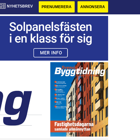
NYHETSBREV
PRENUMERERA
ANNONSERA