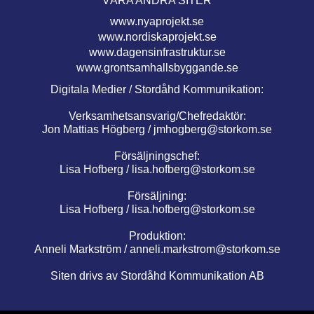
VÅRA ANDRA SITER
www.nyaprojekt.se
www.nordiskaprojekt.se
www.dagensinfrastruktur.se
www.grontsamhallsbyggande.se
Digitala Medier / Stordåhd Kommunikation:
Verksamhetsansvarig/Chefredaktör:
Jon Mattias Högberg /
jmhogberg@storkom.se
Försäljningschef:
Lisa Hofberg /
lisa.hofberg@storkom.se
Försäljning:
Lisa Hofberg /
lisa.hofberg@storkom.se
Produktion:
Anneli Markström /
anneli.markstrom@storkom.se
Siten drivs av Stordåhd Kommunikation AB