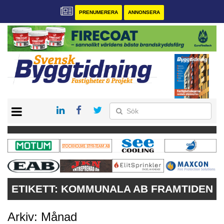
PRENUMERERA
ANNONSERA
START
PRENUMERERA
VÅRA ANDRA MAGASIN
ANNONSERA
KONTAKT
ETIKETT:
KOMMUNALA AB FRAMTIDEN
Arkiv: Månad