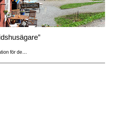
tidshusägare”
ation för de…