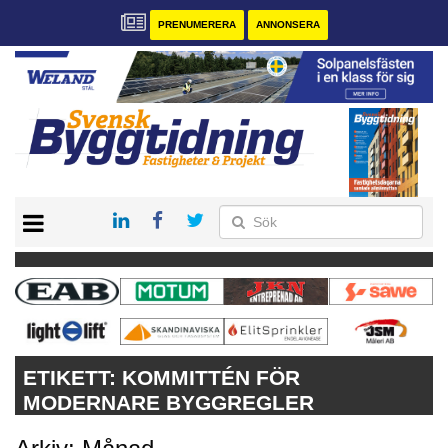
PRENUMERERA
ANNONSERA
START
PRENUMERERA
VÅRA ANDRA MAGASIN
ANNONSERA
KONTAKT
ETIKETT:
KOMMITTÉN FÖR
MODERNARE BYGGREGLER