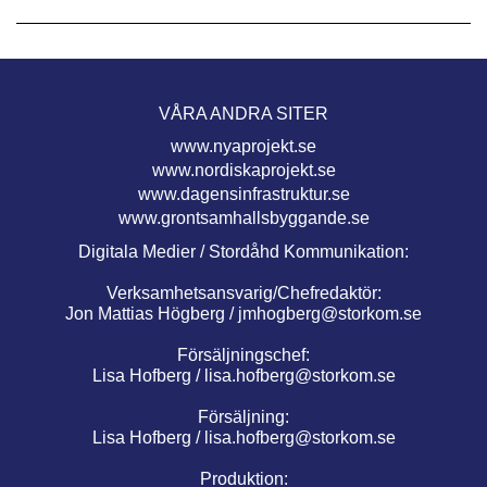
VÅRA ANDRA SITER
www.nyaprojekt.se
www.nordiskaprojekt.se
www.dagensinfrastruktur.se
www.grontsamhallsbyggande.se
Digitala Medier / Stordåhd Kommunikation:
Verksamhetsansvarig/Chefredaktör:
Jon Mattias Högberg /
jmhogberg@storkom.se
Försäljningschef:
Lisa Hofberg /
lisa.hofberg@storkom.se
Försäljning:
Lisa Hofberg /
lisa.hofberg@storkom.se
Produktion: