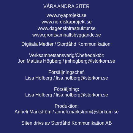
VÅRA ANDRA SITER
www.nyaprojekt.se
www.nordiskaprojekt.se
www.dagensinfrastruktur.se
www.grontsamhallsbyggande.se
Digitala Medier / Stordåhd Kommunikation:
Verksamhetsansvarig/Chefredaktör:
Jon Mattias Högberg /
jmhogberg@storkom.se
Försäljningschef:
Lisa Hofberg /
lisa.hofberg@storkom.se
Försäljning:
Lisa Hofberg /
lisa.hofberg@storkom.se
Produktion:
Anneli Markström /
anneli.markstrom@storkom.se
Siten drivs av Stordåhd Kommunikation AB