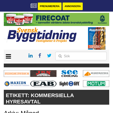
PRENUMERERA
ANNONSERA
START
PRENUMERERA
VÅRA ANDRA MAGASIN
ANNONSERA
KONTAKT
ETIKETT:
KOMMERSIELLA
HYRESAVTAL