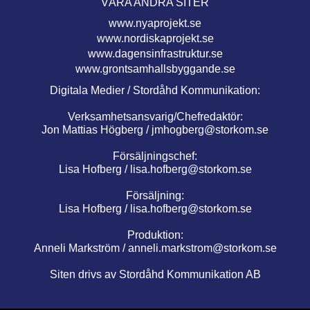
VÅRA ANDRA SITER
www.nyaprojekt.se
www.nordiskaprojekt.se
www.dagensinfrastruktur.se
www.grontsamhallsbyggande.se
Digitala Medier / Stordåhd Kommunikation:
Verksamhetsansvarig/Chefredaktör:
Jon Mattias Högberg /
jmhogberg@storkom.se
Försäljningschef:
Lisa Hofberg /
lisa.hofberg@storkom.se
Försäljning:
Lisa Hofberg /
lisa.hofberg@storkom.se
Produktion:
Anneli Markström /
anneli.markstrom@storkom.se
Siten drivs av Stordåhd Kommunikation AB