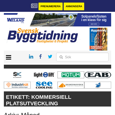
PRENUMERERA
ANNONSERA
START
PRENUMERERA
VÅRA ANDRA MAGASIN
ANNONSERA
KONTAKT
ETIKETT:
KOMMERSIELL
PLATSUTVECKLING