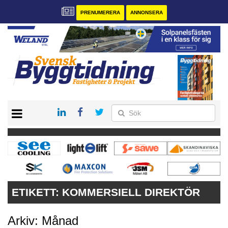
PRENUMERERA
ANNONSERA
START
PRENUMERERA
VÅRA ANDRA MAGASIN
ANNONSERA
KONTAKT
ETIKETT:
KOMMERSIELL DIREKTÖR
Arkiv: Månad