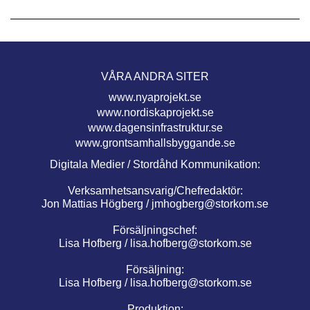
VÅRA ANDRA SITER
www.nyaprojekt.se
www.nordiskaprojekt.se
www.dagensinfrastruktur.se
www.grontsamhallsbyggande.se
Digitala Medier / Stordåhd Kommunikation:
Verksamhetsansvarig/Chefredaktör:
Jon Mattias Högberg /
jmhogberg@storkom.se
Försäljningschef:
Lisa Hofberg /
lisa.hofberg@storkom.se
Försäljning:
Lisa Hofberg /
lisa.hofberg@storkom.se
Produktion: