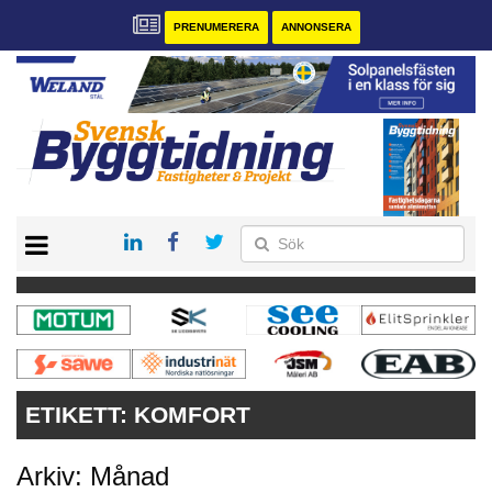
PRENUMERERA
ANNONSERA
START
PRENUMERERA
VÅRA ANDRA MAGASIN
ANNONSERA
KONTAKT
ETIKETT:
KOMFORT
Arkiv: Månad