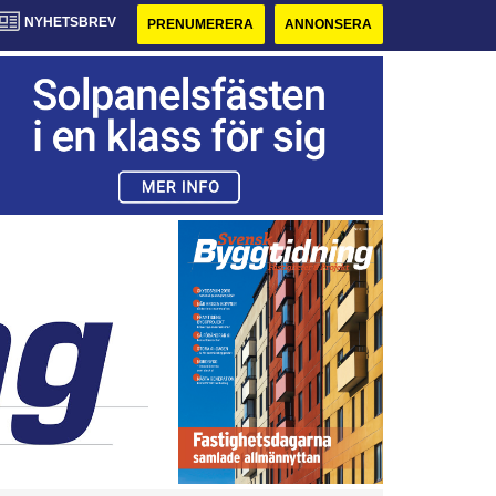
NYHETSBREV
PRENUMERERA
ANNONSERA