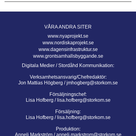
VÅRA ANDRA SITER
www.nyaprojekt.se
www.nordiskaprojekt.se
www.dagensinfrastruktur.se
www.grontsamhallsbyggande.se
Digitala Medier / Stordåhd Kommunikation:
Verksamhetsansvarig/Chefredaktör:
Jon Mattias Högberg /
jmhogberg@storkom.se
Försäljningschef:
Lisa Hofberg /
lisa.hofberg@storkom.se
Försäljning:
Lisa Hofberg /
lisa.hofberg@storkom.se
Produktion:
Anneli Markström /
anneli.markstrom@storkom.se