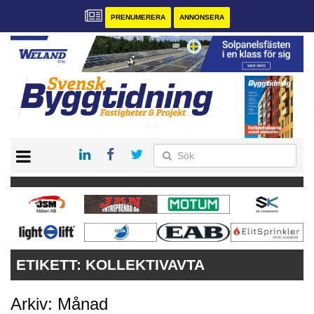
PRENUMERERA
ANNONSERA
START
PRENUMERERA
VÅRA ANDRA MAGASIN
ANNONSERA
KONTAKT
ETIKETT:
KOLLEKTIVAVTA
Arkiv: Månad