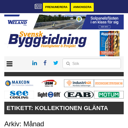
PRENUMERERA
ANNONSERA
START
PRENUMERERA
VÅRA ANDRA MAGASIN
ANNONSERA
KONTAKT
ETIKETT:
KOLLEKTIONEN GLÄNTA
Arkiv: Månad