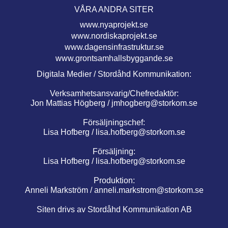
VÅRA ANDRA SITER
www.nyaprojekt.se
www.nordiskaprojekt.se
www.dagensinfrastruktur.se
www.grontsamhallsbyggande.se
Digitala Medier / Stordåhd Kommunikation:
Verksamhetsansvarig/Chefredaktör:
Jon Mattias Högberg /
jmhogberg@storkom.se
Försäljningschef:
Lisa Hofberg /
lisa.hofberg@storkom.se
Försäljning:
Lisa Hofberg /
lisa.hofberg@storkom.se
Produktion:
Anneli Markström /
anneli.markstrom@storkom.se
Siten drivs av Stordåhd Kommunikation AB