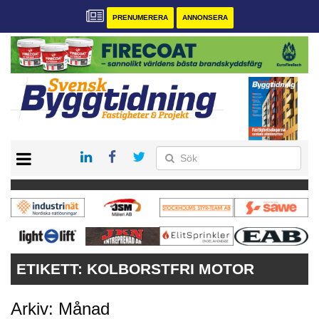
PRENUMERERA
ANNONSERA
START
PRENUMERERA
VÅRA ANDRA MAGASIN
ANNONSERA
KONTAKT
ETIKETT:
KOLBORSTFRI MOTOR
Arkiv: Månad