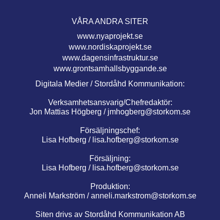
VÅRA ANDRA SITER
www.nyaprojekt.se
www.nordiskaprojekt.se
www.dagensinfrastruktur.se
www.grontsamhallsbyggande.se
Digitala Medier / Stordåhd Kommunikation:
Verksamhetsansvarig/Chefredaktör:
Jon Mattias Högberg /
jmhogberg@storkom.se
Försäljningschef:
Lisa Hofberg /
lisa.hofberg@storkom.se
Försäljning:
Lisa Hofberg /
lisa.hofberg@storkom.se
Produktion:
Anneli Markström /
anneli.markstrom@storkom.se
Siten drivs av Stordåhd Kommunikation AB