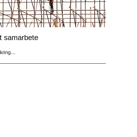
tt samarbete
e kring…