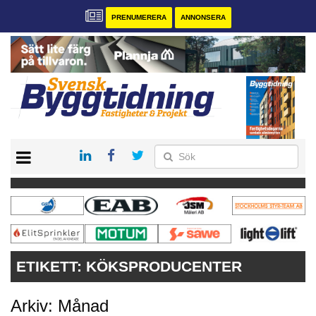
PRENUMERERA
ANNONSERA
START
PRENUMERERA
VÅRA ANDRA MAGASIN
ANNONSERA
KONTAKT
ETIKETT:
KÖKSPRODUCENTER
Arkiv: Månad