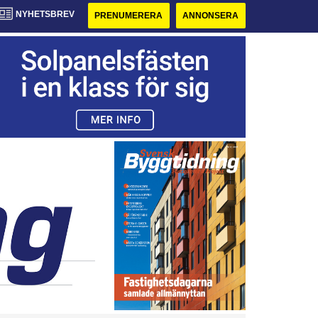
NYHETSBREV
PRENUMERERA
ANNONSERA