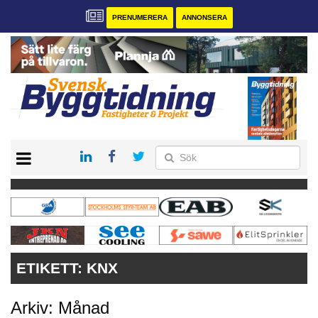
PRENUMERERA
ANNONSERA
START
PRENUMERERA
VÅRA ANDRA MAGASIN
ANNONSERA
KONTAKT
ETIKETT:
KNX
Arkiv: Månad