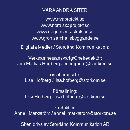
VÅRA ANDRA SITER
www.nyaprojekt.se
www.nordiskaprojekt.se
www.dagensinfrastruktur.se
www.grontsamhallsbyggande.se
Digitala Medier / Stordåhd Kommunikation:
Verksamhetsansvarig/Chefredaktör:
Jon Mattias Högberg /
jmhogberg@storkom.se
Försäljningschef:
Lisa Hofberg /
lisa.hofberg@storkom.se
Försäljning:
Lisa Hofberg /
lisa.hofberg@storkom.se
Produktion:
Anneli Markström /
anneli.markstrom@storkom.se
Siten drivs av Stordåhd Kommunikation AB