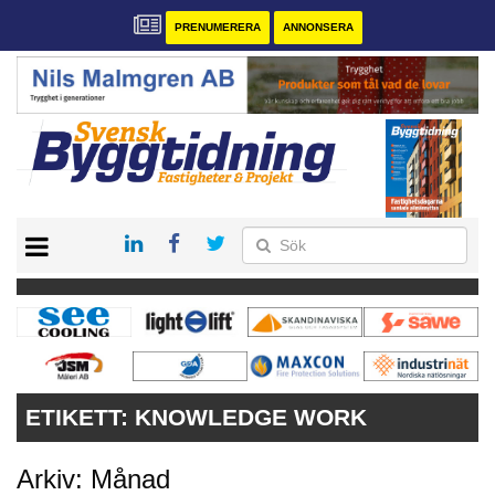
PRENUMERERA
ANNONSERA
START
PRENUMERERA
VÅRA ANDRA MAGASIN
ANNONSERA
KONTAKT
ETIKETT:
KNOWLEDGE WORK
Arkiv: Månad