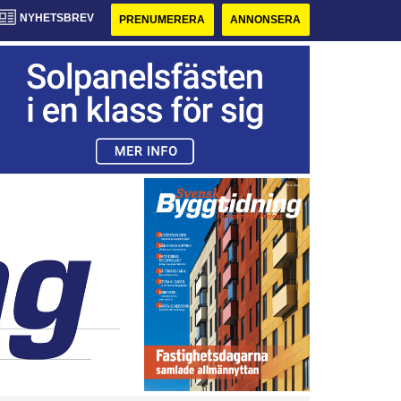
NYHETSBREV
PRENUMERERA
ANNONSERA