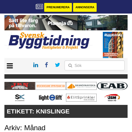
PRENUMERERA
ANNONSERA
START
PRENUMERERA
VÅRA ANDRA MAGASIN
ANNONSERA
KONTAKT
ETIKETT:
KNISLINGE
Arkiv: Månad