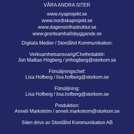
VÅRA ANDRA SITER
www.nyaprojekt.se
www.nordiskaprojekt.se
www.dagensinfrastruktur.se
www.grontsamhallsbyggande.se
Digitala Medier / Stordåhd Kommunikation:
Verksamhetsansvarig/Chefredaktör:
Jon Mattias Högberg /
jmhogberg@storkom.se
Försäljningschef:
Lisa Hofberg /
lisa.hofberg@storkom.se
Försäljning:
Lisa Hofberg /
lisa.hofberg@storkom.se
Produktion:
Anneli Markström /
anneli.markstrom@storkom.se
Siten drivs av Stordåhd Kommunikation AB