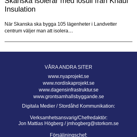
Skanska isolerar med lösull från Knauf
Insulation
När Skanska ska bygga 105 lägenheter i Landvetter
centrum väljer man att isolera…
VÅRA ANDRA SITER
www.nyaprojekt.se
www.nordiskaprojekt.se
www.dagensinfrastruktur.se
www.grontsamhallsbyggande.se
Digitala Medier / Stordåhd Kommunikation:
Verksamhetsansvarig/Chefredaktör:
Jon Mattias Högberg /
jmhogberg@storkom.se
Försäljningschef: