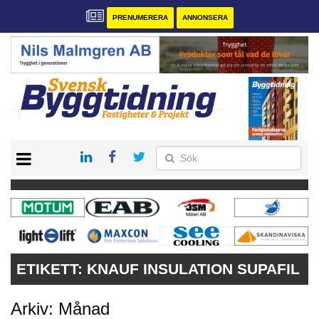
PRENUMERERA
ANNONSERA
START
PRENUMERERA
VÅRA ANDRA MAGASIN
ANNONSERA
KONTAKT
ETIKETT:
KNAUF INSULATION SUPAFIL
Arkiv: Månad