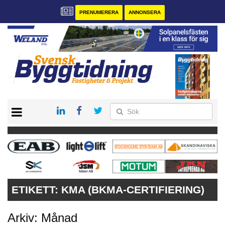
PRENUMERERA
ANNONSERA
START
PRENUMERERA
VÅRA ANDRA MAGASIN
ANNONSERA
KONTAKT
ETIKETT:
KMA (BKMA-CERTIFIERING)
Arkiv: Månad