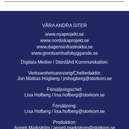
VÅRA ANDRA SITER
www.nyaprojekt.se
www.nordiskaprojekt.se
www.dagensinfrastruktur.se
www.grontsamhallsbyggande.se
Digitala Medier / Stordåhd Kommunikation:
Verksamhetsansvarig/Chefredaktör:
Jon Mattias Högberg /
jmhogberg@storkom.se
Försäljningschef:
Lisa Hofberg /
lisa.hofberg@storkom.se
Försäljning:
Lisa Hofberg /
lisa.hofberg@storkom.se
Produktion:
Anneli Markström /
anneli.markstrom@storkom.se