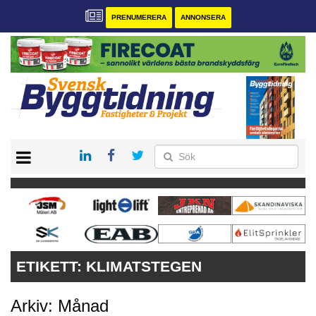
PRENUMERERA
ANNONSERA
START
PRENUMERERA
VÅRA ANDRA MAGASIN
ANNONSERA
KONTAKT
ETIKETT:
KLIMATSTEGEN
Arkiv: Månad