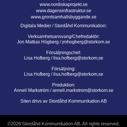
www.nordiskaprojekt.se
www.dagensinfrastruktur.se
www.grontsamhallsbyggande.se
Digitala Medier / Stordåhd Kommunikation:
Verksamhetsansvarig/Chefredaktör:
Jon Mattias Högberg /
jmhogberg@storkom.se
Försäljningschef:
Lisa Hofberg /
lisa.hofberg@storkom.se
Försäljning:
Lisa Hofberg /
lisa.hofberg@storkom.se
Produktion:
Anneli Markström /
anneli.markstrom@storkom.se
Siten drivs av Stordåhd Kommunikation AB
©
2026 Stordåhd Kommunikation AB, All rights reserved.