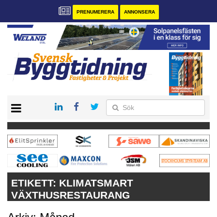
PRENUMERERA
ANNONSERA
START
PRENUMERERA
VÅRA ANDRA MAGASIN
ANNONSERA
KONTAKT
ETIKETT:
KLIMATSMART
VÄXTHUSRESTAURANG