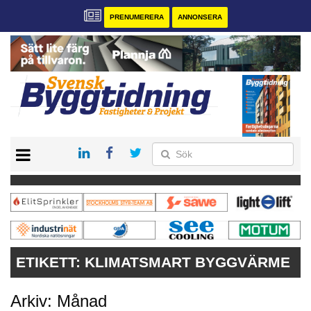
PRENUMERERA
ANNONSERA
START
PRENUMERERA
VÅRA ANDRA MAGASIN
ANNONSERA
KONTAKT
ETIKETT:
KLIMATSMART BYGGVÄRME
Arkiv: Månad