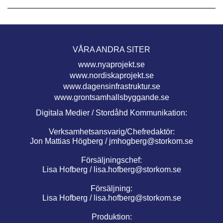
VÅRA ANDRA SITER
www.nyaprojekt.se
www.nordiskaprojekt.se
www.dagensinfrastruktur.se
www.grontsamhallsbyggande.se
Digitala Medier / Stordåhd Kommunikation:
Verksamhetsansvarig/Chefredaktör:
Jon Mattias Högberg /
jmhogberg@storkom.se
Försäljningschef:
Lisa Hofberg /
lisa.hofberg@storkom.se
Försäljning:
Lisa Hofberg /
lisa.hofberg@storkom.se
Produktion: