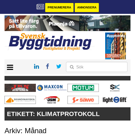
PRENUMERERA
ANNONSERA
START
PRENUMERERA
VÅRA ANDRA MAGASIN
ANNONSERA
KONTAKT
ETIKETT:
KLIMATPROTOKOLL
Arkiv: Månad