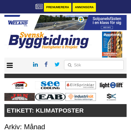
PRENUMERERA
ANNONSERA
START
PRENUMERERA
VÅRA ANDRA MAGASIN
ANNONSERA
KONTAKT
ETIKETT:
KLIMATPOSTER
Arkiv: Månad