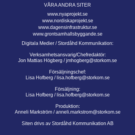
VÅRA ANDRA SITER
www.nyaprojekt.se
www.nordiskaprojekt.se
www.dagensinfrastruktur.se
www.grontsamhallsbyggande.se
Digitala Medier / Stordåhd Kommunikation:
Verksamhetsansvarig/Chefredaktör:
Jon Mattias Högberg /
jmhogberg@storkom.se
Försäljningschef:
Lisa Hofberg /
lisa.hofberg@storkom.se
Försäljning:
Lisa Hofberg /
lisa.hofberg@storkom.se
Produktion:
Anneli Markström /
anneli.markstrom@storkom.se
Siten drivs av Stordåhd Kommunikation AB