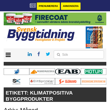
PRENUMERERA
ANNONSERA
START
PRENUMERERA
VÅRA ANDRA MAGASIN
ANNONSERA
KONTAKT
ETIKETT:
KLIMATPOSITIVA
BYGGPRODUKTER