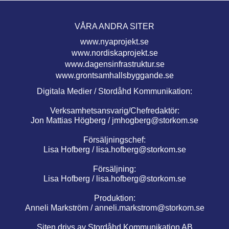
VÅRA ANDRA SITER
www.nyaprojekt.se
www.nordiskaprojekt.se
www.dagensinfrastruktur.se
www.grontsamhallsbyggande.se
Digitala Medier / Stordåhd Kommunikation:
Verksamhetsansvarig/Chefredaktör:
Jon Mattias Högberg /
jmhogberg@storkom.se
Försäljningschef:
Lisa Hofberg /
lisa.hofberg@storkom.se
Försäljning:
Lisa Hofberg /
lisa.hofberg@storkom.se
Produktion:
Anneli Markström /
anneli.markstrom@storkom.se
Siten drivs av Stordåhd Kommunikation AB