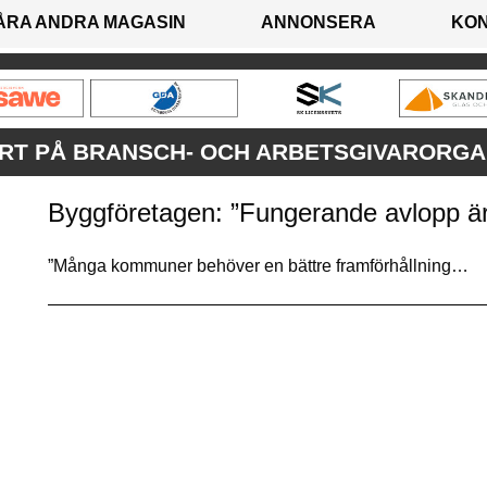
ÅRA ANDRA MAGASIN
ANNONSERA
KO
ERT PÅ BRANSCH- OCH ARBETSGIVARORG
Byggföretagen: ”Fungerande avlopp är i
”Många kommuner behöver en bättre framförhållning…